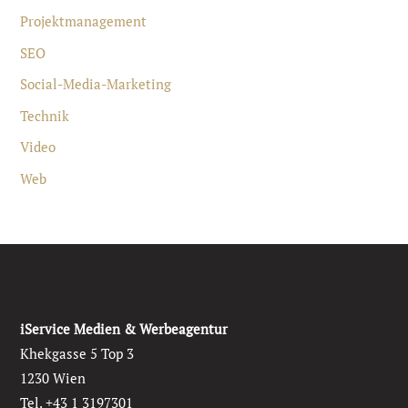
Projektmanagement
SEO
Social-Media-Marketing
Technik
Video
Web
iService Medien & Werbeagentur
Khekgasse 5 Top 3
1230 Wien
Tel. +43 1 3197301