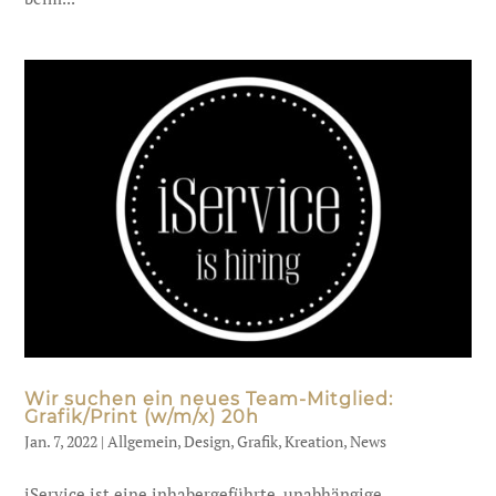
Wir suchen ein neues Team-Mitglied:
Grafik/Print (w/m/x) 20h
Jan. 7, 2022
|
Allgemein
,
Design
,
Grafik
,
Kreation
,
News
iService ist eine inhabergeführte, unabhängige,