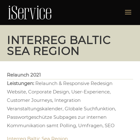
INTERREG BALTIC
SEA REGION
Relaunch 2021
Leistungen:
Relaunch & Responsive Redesign
Website, Corporate Design, User-Experience,
Customer Journeys, Integration
Veranstaltungskalender, Globale Suchfunktion,
Passwortgeschütze Subpages zur internen
Kommunikation samt Polling, Umfragen, SEO
Interreg Baltic Sea Region