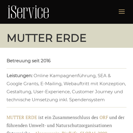
MUTTER ERDE
Betreuung seit 2016
Leistungen:
Online Kampagnenführung, SEA &
Google Grants, E-Mailing, Webauftritt mit Konzeption,
Gestaltung, User-Experience, Customer Journey und
technische Umsetzung inkl. Spendensystem
MUTTER ERDE
ist ein Zusammenschluss des
ORF
und der
führenden Umwelt- und Naturschutzorganisationen