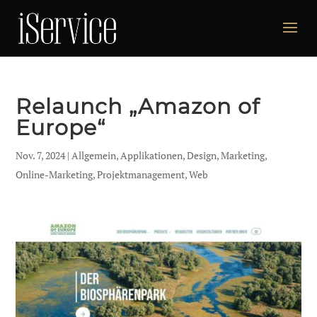
Relaunch „Amazon of
Europe“
Nov. 7, 2024
|
Allgemein
,
Applikationen
,
Design
,
Marketing
,
Online-Marketing
,
Projektmanagement
,
Web